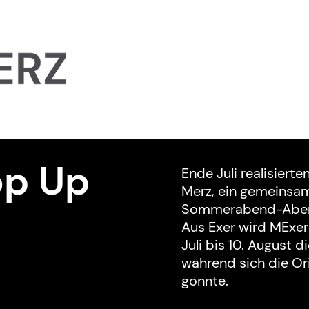
About
Coming Up
Proj
op Up
Ende Juli realisiert
Merz, ein gemeinsam
Sommerabend-Aben
Aus Exer wird MExe
Juli bis 10. August d
während sich die Or
gönnte.