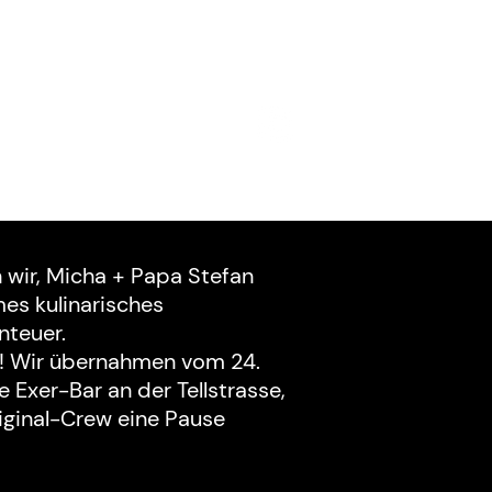
ects
Location
Contact
en wir, Micha + Papa Stefan
es kulinarisches
teuer.
r! Wir übernahmen vom 24.
ie Exer-Bar an der Tellstrasse,
iginal-Crew eine Pause