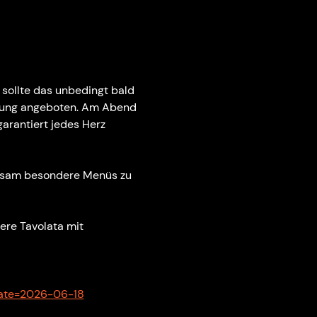
sollte das unbedingt bald 
egung angeboten. Am Abend 
arantiert jedes Herz 
insam besondere Menüs zu 
re Tavolata mit 
date=2026-06-18