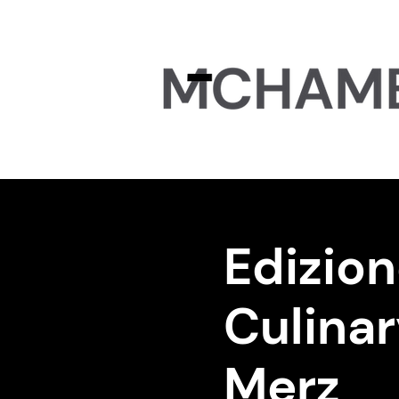
Edizion
Culina
Merz