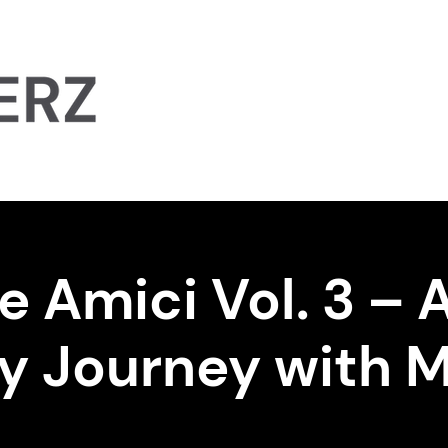
About
Coming Up
Proj
e Amici Vol. 3 – 
ry Journey with 