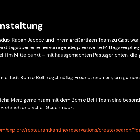
nstaltung
aduo, Raban Jacoby und ihrem großartigen Team zu Gast war, 
 wird tagsüber eine hervorragende, preiswerte Mittagsverpfl
lli im Mittelpunkt – mit hausgemachten Pastagerichten, die g
Amici lädt Bom e Belli regelmäßig Freund:innen ein, um geme
 Micha Merz gemeinsam mit dem Bom e Belli Team eine besonde
iv, ehrlich und voller Geschmack.
om/explore/restaurantkantine/reservations/create/search/?